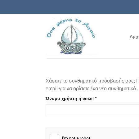
Μετάβαση
στο
περιεχόμενο
Αρχ
Χάσατε το συνθηματικό πρόσβασής σας; Π
email για να ορίσετε ένα νέο συνθηματικό.
Απαιτείται
Όνομα χρήστη ή email
*