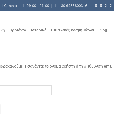
Contact
09:00 - 21:00
+30.6985800316
ική
Προιόντα
Ιστορικό
Επισκευές κοσμημάτων
Blog
Ε
αρακαλούμε, εισαγάγετε το όνομα χρήστη ή τη διεύθυνση emai