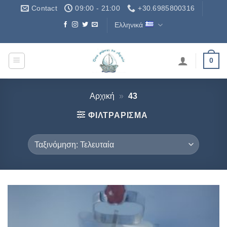
Μετάβαση
Contact
09:00 - 21:00
+30.6985800316
στο
Ελληνικά
περιεχόμενο
Δωρεάν Μεταφορικά - Free Shipping
0
Αρχική
»
43
ΦΙΛΤΡΆΡΙΣΜΑ