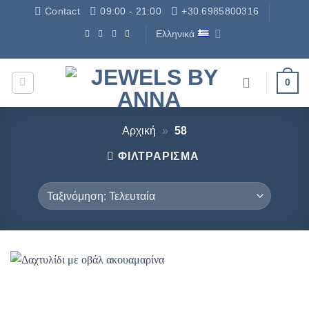
Μετάβαση
Contact
09:00 - 21:00
+30.6985800316
στο
Ελληνικά
περιεχόμενο
Δωρεάν Μεταφορικά - Free Shipping
0
Αρχική
»
58
ΦΙΛΤΡΆΡΙΣΜΑ