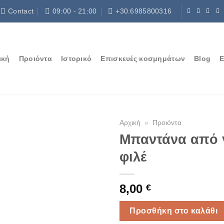
Contact
09:00 - 21:00
+30.6985800316
ική
Προιόντα
Ιστορικό
Επισκευές κοσμημάτων
Blog
Ε
Αρχική
»
Προιόντα
Μπαντάνα από 
φιλέ
8,00
€
Προσθήκη στο καλάθι