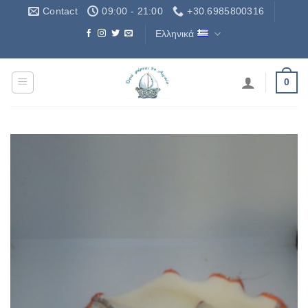
Μετάβαση
Contact
09:00 - 21:00
+30.6985800316
στο
Ελληνικά
περιεχόμενο
Δωρεάν Μεταφορικά - Free Shipping
0