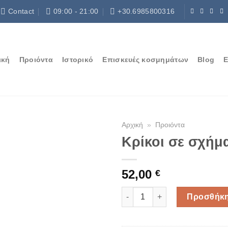
Contact
09:00 - 21:00
+30.6985800316
ική
Προιόντα
Ιστορικό
Επισκευές κοσμημάτων
Blog
Ε
Αρχική
»
Προιόντα
Κρίκοι σε σχήμ
52,00
€
Κρίκοι σε σχήμα κέρατου ποσ
Προσθήκη