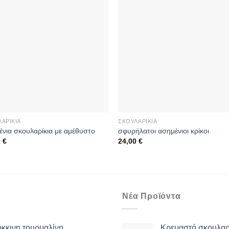
ΑΡΊΚΙΑ
ΣΚΟΥΛΑΡΊΚΙΑ
νια σκουλαρίκια με αμέθυστο
σφυρήλατοι ασημένιοι κρίκοι
0
€
24,00
€
Νέα Προϊόντα
όκκινη τουρμαλίνη
Κρεμαστό σκουλαρί