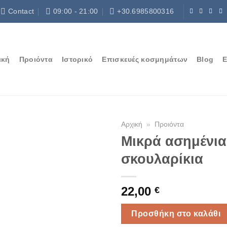
Contact
09:00 - 21:00
+30.6985800316
ική
Προιόντα
Ιστορικό
Επισκευές κοσμημάτων
Blog
Ε
Αρχική
»
Προιόντα
Μικρά ασημένια
σκουλαρίκια
22,00
€
Προσθήκη στο καλάθι