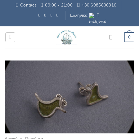
Μετάβαση
Contact
09:00 - 21:00
+30.6985800316
στο
Ελληνικά
περιεχόμενο
Δωρεάν Μεταφορικά - Free Shipping
0
Αρχική
»
Προιόντα