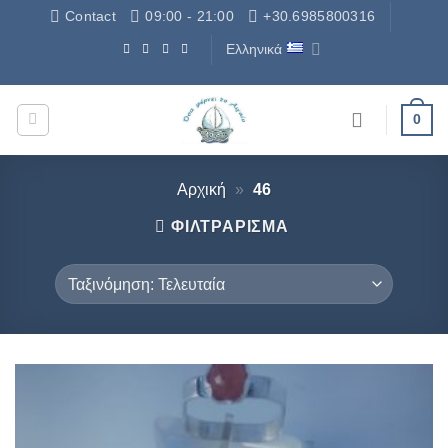
Μετάβαση
Contact
09:00 - 21:00
+30.6985800316
στο
Ελληνικά
περιεχόμενο
Δωρεάν Μεταφορικά - Free Shipping
0
Αρχική
»
46
ΦΙΛΤΡΆΡΙΣΜΑ