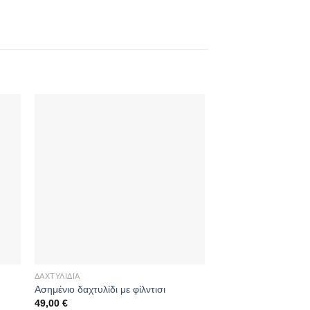
ΔΑΧΤΥΛΊΔΙΑ
ΔΑΧΤΥΛΊΔΙΑ
Ασημένιο δαχτυλίδι με φίλντισι
Επίχρυσο δαχτυλίδι 
49,00
€
59,00
€