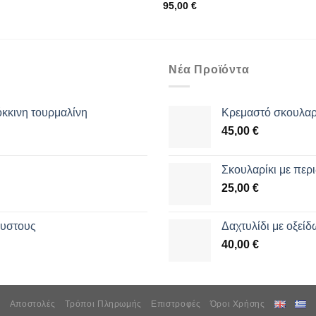
95,00
€
Νέα Προϊόντα
όκκινη τουρμαλίνη
Κρεμαστό σκουλαρί
45,00
€
Σκουλαρίκι με περι
25,00
€
θυστους
Δαχτυλίδι με οξεί
40,00
€
Αποστολές
Τρόποι Πληρωμής
Επιστροφές
Όροι Χρήσης