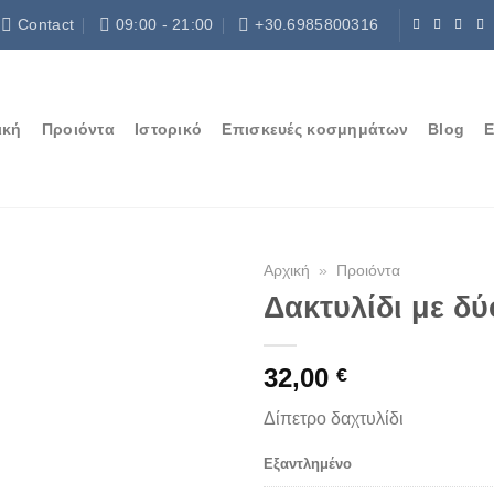
Contact
09:00 - 21:00
+30.6985800316
ική
Προιόντα
Ιστορικό
Επισκευές κοσμημάτων
Blog
Ε
Αρχική
»
Προιόντα
Δακτυλίδι με δύ
32,00
€
Δίπετρο δαχτυλίδι
Εξαντλημένο