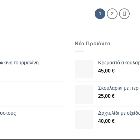
1
2
Νέα Προϊόντα
όκκινη τουρμαλίνη
Κρεμαστό σκουλαρί
45,00
€
Σκουλαρίκι με περι
25,00
€
θυστους
Δαχτυλίδι με οξεί
40,00
€