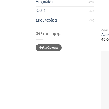
Δαχτυλίδια
(104)
Κολιέ
(50)
Σκουλαρίκια
(97)
ΔΑΧΤ
Φίλτρο τιμής
Ανοι
45,
Ελάχιστη
Μέγιστη
Φιλτράρισμα
τιμή
τιμή