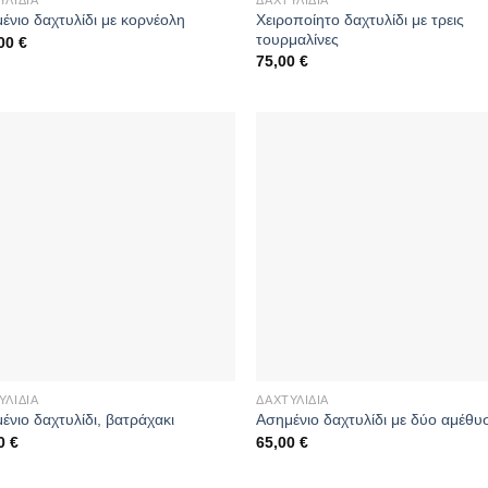
Χειροποίητο δαχτυλίδι με τρεις
ένιο δαχτυλίδι με κορνέολη
τουρμαλίνες
,00
€
75,00
€
ΥΛΊΔΙΑ
ΔΑΧΤΥΛΊΔΙΑ
ένιο δαχτυλίδι, βατράχακι
Aσημένιο δαχτυλίδι με δύο αμέθυ
00
€
65,00
€