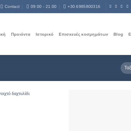
Contact
09:00 - 21:00
+30.6985800316
ική
Προιόντα
Ιστορικό
Επισκευές κοσμημάτων
Blog
Ε