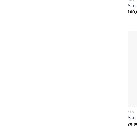
Ασημ
100
ΔΑΧΤ
Aσημ
70,