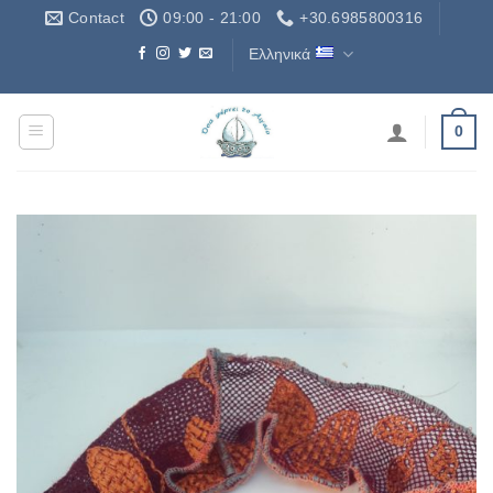
Μετάβαση
Contact
09:00 - 21:00
+30.6985800316
στο
Ελληνικά
περιεχόμενο
Δωρεάν Μεταφορικά - Free Shipping
0