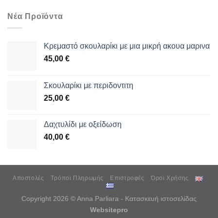
Νέα Προϊόντα
Κρεμαστό σκουλαρίκι με μια μικρή ακουα μαρινα
45,00
€
Σκουλαρίκι με περιδοντιτη
25,00
€
Δαχτυλίδι με οξείδωση
40,00
€
Αποστολές
Τρόποι Πληρωμής
Επιστροφές
Όροι Χρήσης
Copyright 2026 © Anna Parliara - Κατασκευή ιστοσελίδας
Websitepro