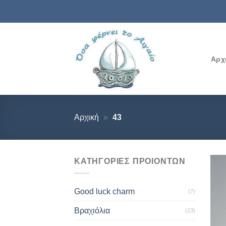
Μετάβαση
στο
περιεχόμενο
Αρχ
Αρχική
»
43
ΚΑΤΗΓΟΡΙΕΣ ΠΡΟΙΟΝΤΩΝ
Good luck charm
(7)
Βραχιόλια
(23)