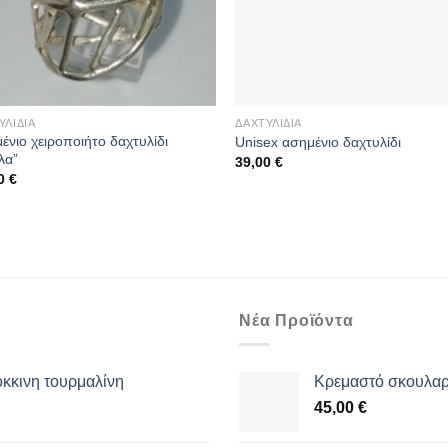
ΥΛΊΔΙΑ
ΔΑΧΤΥΛΊΔΙΑ
ένιο χειροποιήτο δαχτυλίδι
Unisex ασημένιο δαχτυλίδι
λα”
39,00
€
00
€
Νέα Προϊόντα
όκκινη τουρμαλίνη
Κρεμαστό σκουλαρί
45,00
€