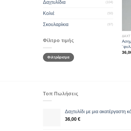
Δαχτυλίδια
(104)
Κολιέ
(50)
Σκουλαρίκια
(97)
ΔΑΧΤ
Φίλτρο τιμής
Ασημ
¨φυλ
36,
Ελάχιστη
Μέγιστη
Φιλτράρισμα
τιμή
τιμή
Τοπ Πωλήσεις
Δαχτυλίδι με μια ακατέργαστη κ
36,00
€