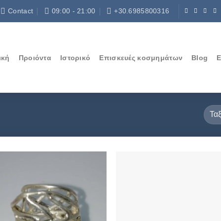
Contact
09:00 - 21:00
+30.6985800316
ική
Προιόντα
Ιστορικό
Επισκευές κοσμημάτων
Blog
Ε