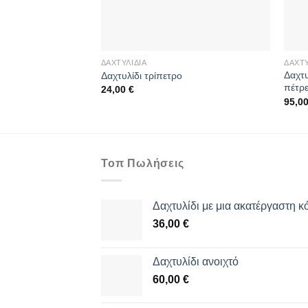
ΔΑΧΤΥΛΊΔΙΑ
ΔΑΧΤΥ
Δαχτυ
Δαχτυλίδι τρίπετρο
πέτρ
24,00
€
95,0
Τοπ Πωλήσεις
Δαχτυλίδι με μια ακατέργαστη κ
36,00
€
Δαχτυλίδι ανοιχτό
60,00
€