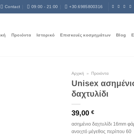
Contact
09:00 - 21:00
+30.6985800316
ική
Προιόντα
Ιστορικό
Επισκευές κοσμημάτων
Blog
Ε
Αρχική
»
Προιόντα
Unisex ασημένι
δαχτυλίδι
39,00
€
ασημένιο δαχτυλίδι 16mm φά
ανοιχτό μέγεθος περίπου 60