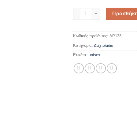
Unisex ασημένιο δαχτυλίδι πο
Προσθήκη
Κωδικός προϊόντος:
AP133
Κατηγορία:
Δαχτυλίδια
Ετικέτα:
unisex