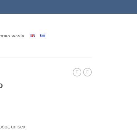
πικοινωνία
ο
ρδος unisex