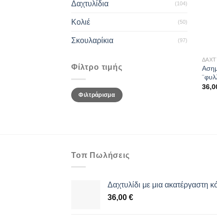
Δαχτυλίδια
(104)
Κολιέ
(50)
Σκουλαρίκια
(97)
ΔΑΧΤ
Φίλτρο τιμής
Ασημ
¨φυλ
36,
Ελάχιστη
Μέγιστη
Φιλτράρισμα
τιμή
τιμή
Τοπ Πωλήσεις
Δαχτυλίδι με μια ακατέργαστη κ
36,00
€