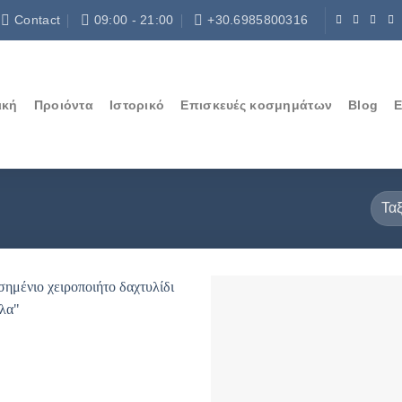
Contact
09:00 - 21:00
+30.6985800316
ική
Προιόντα
Ιστορικό
Επισκευές κοσμημάτων
Blog
Ε