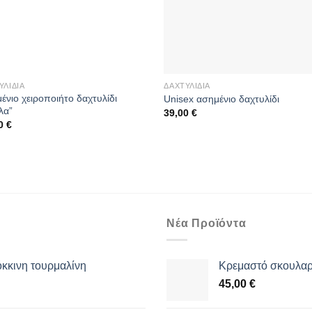
ΥΛΊΔΙΑ
ΔΑΧΤΥΛΊΔΙΑ
ένιο χειροποιήτο δαχτυλίδι
Unisex ασημένιο δαχτυλίδι
λα”
39,00
€
00
€
Νέα Προϊόντα
όκκινη τουρμαλίνη
Κρεμαστό σκουλαρί
45,00
€