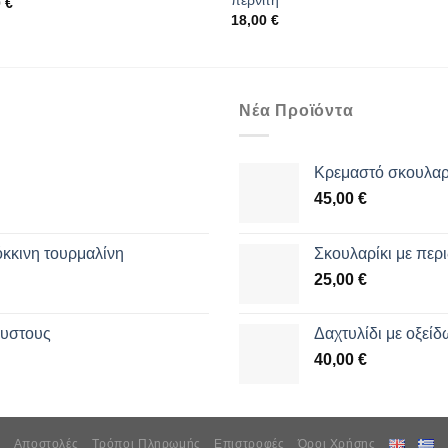
0
€
18,00
€
Νέα Προϊόντα
Κρεμαστό σκουλαρί
45,00
€
όκκινη τουρμαλίνη
Σκουλαρίκι με περι
25,00
€
θυστους
Δαχτυλίδι με οξεί
40,00
€
Αποστολές
Τρόποι Πληρωμής
Επιστροφές
Όροι Χρήσης