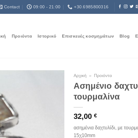
Contact
09:00 - 21:00
+30.6985800316
ική
Προιόντα
Ιστορικό
Επισκευές κοσμημάτων
Blog
Ε
Αρχική
»
Προιόντα
Ασημένιο δαχτυ
τουρμαλίνα
32,00
€
ασημένια δαχτυλίδι, με τουρμ
15χ10mm