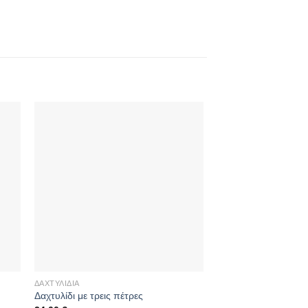
ΔΑΧΤΥΛΊΔΙΑ
ΔΑΧΤΥΛΊΔΙΑ
Δαχτυλίδι με τρεις πέτρες
Ασημένιο δαχτυλίδι 