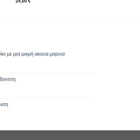
24,00
€
28,00
€
κι με μια μικρή ακουα μαρινα
δοντιτη
δωση