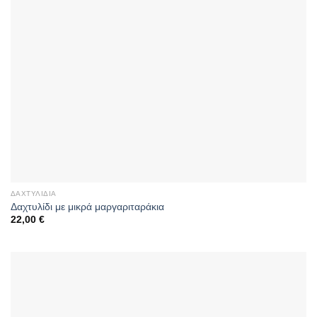
ΔΑΧΤΥΛΊΔΙΑ
Δαχτυλίδι με μικρά μαργαριταράκια
22,00
€