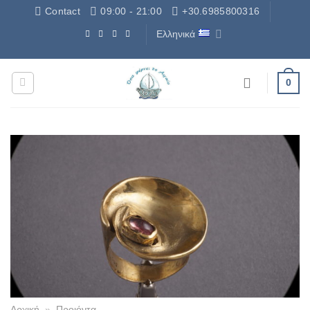
Μετάβαση
Contact
09:00 - 21:00
+30.6985800316
στο
Ελληνικά
περιεχόμενο
Δωρεάν Μεταφορικά - Free Shipping
0
Αρχική
»
Προιόντα