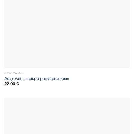
ΔΑΧΤΥΛΊΔΙΑ
Δαχτυλίδι με μικρά μαργαριταράκια
22,00
€