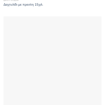
ΔΑΧΤΥΛΊΔΙΑ
Δαχτυλίδι με πρενίτη 15χιλ.