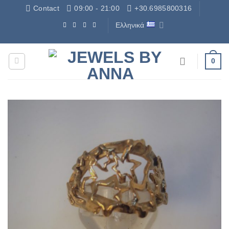
Μετάβαση
Contact
09:00 - 21:00
+30.6985800316
στο
Ελληνικά
περιεχόμενο
Δωρεάν Μεταφορικά - Free Shipping
0